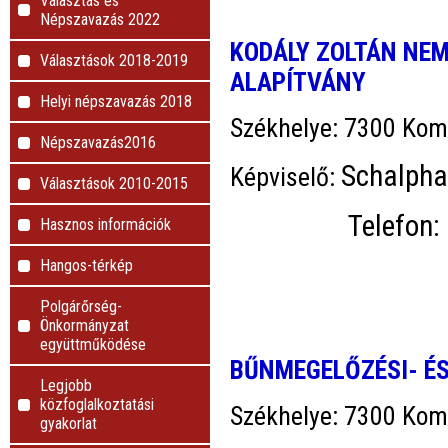
Választás és
Népszavazás 2022
KODÁLY ZOLTÁN NE
Választások 2018-2019
ALAPÍTVÁNY
Helyi népszavazás 2018
Székhelye: 7300 Koml
Népszavazás2016
Schalpha
Képviselő:
Választások 2010-2015
Telefon: 30
Hasznos információk
Hangos-térkép
Polgárőrség-
Önkormányzat
együttműködése
BŰNMEGELŐZÉSI- É
Legjobb
közfoglalkoztatási
Székhelye: 7300 Koml
gyakorlat