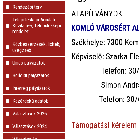
Rendezési terv
ALAPÍTVÁNYOK
Településképi Arculati
Kézikönyv, Településképi
KOMLÓ VÁROSÉRT A
rendelet
Székhelye: 7300 Koml
Közbeszerzések, licitek,
üvegzseb
Képviselő: Szarka El
Uniós pályázatok
Telefon: 30/2
Belföldi pályázatok
Simon Andrásné
Interreg pályázatok
Telefon: 30/6
Közérdekű adatok
Választások 2026
Támogatási kérelem l
Választások 2024