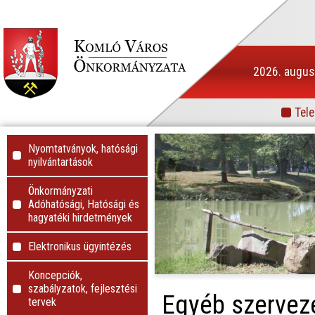
2026. augusz
Tele
Info
Nyomtatványok, hatósági
nyilvántartások
Önkormányzati
Adóhatósági, Hatósági és
hagyatéki hirdetmények
Elektronikus ügyintézés
Koncepciók,
szabályzatok, fejlesztési
Egyéb szervez
tervek