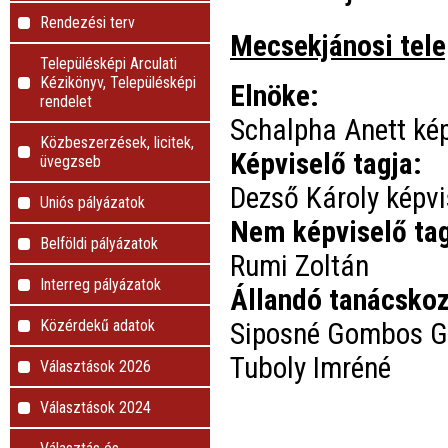
Rendezési terv
Mecsekjánosi tele
Településképi Arculati
Kézikönyv, Településképi
Elnöke:
rendelet
Schalpha Anett ké
Közbeszerzések, licitek,
Képviselő tagja:
üvegzseb
Dezső Károly képvi
Uniós pályázatok
Nem képviselő t
Belföldi pályázatok
Rumi Zoltán
Interreg pályázatok
Állandó tanácskoz
Közérdekű adatok
Siposné Gombos Ga
Tuboly Imréné
Választások 2026
Választások 2024