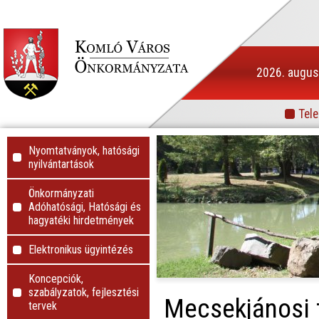
2026. augusz
Tele
Info
Nyomtatványok, hatósági
nyilvántartások
Önkormányzati
Adóhatósági, Hatósági és
hagyatéki hirdetmények
Elektronikus ügyintézés
Koncepciók,
szabályzatok, fejlesztési
Mecsekjánosi 
tervek