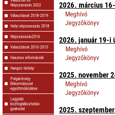
Választás és
2026. március 16-
Népszavazás 2022
Meghívó
Választások 2018-2019
Jegyzőkönyv
Helyi népszavazás 2018
Népszavazás2016
2026. január 19-i 
Választások 2010-2015
Meghívó
Jegyzőkönyv
Hasznos információk
Hangos-térkép
2025. november 24
Polgárőrség-
Meghívó
Önkormányzat
együttműködése
Jegyzőkönyv
Legjobb
közfoglalkoztatási
2025. szeptember 
gyakorlat