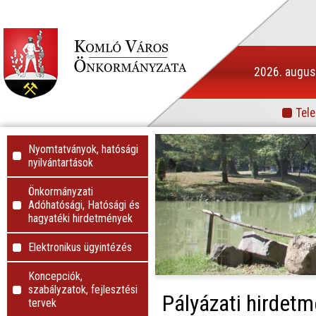
2026. augusz
Tele
Info
Nyomtatványok, hatósági
nyilvántartások
Önkormányzati
Adóhatósági, Hatósági és
hagyatéki hirdetmények
Elektronikus ügyintézés
Koncepciók,
szabályzatok, fejlesztési
Pályázati hirdet
tervek