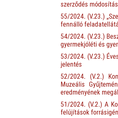
szerződés módosítá
55/2024. (V.23.) „Sz
fennálló feladatellá
54/2024. (V.23.) Be
gyermekjóléti és gy
53/2024. (V.23.) Éves
jelentés
52/2024. (V.2.) Ko
Muzeális Gyűjtemén
eredményének megál
51/2024. (V.2.) A Ko
felújítások forrásigé