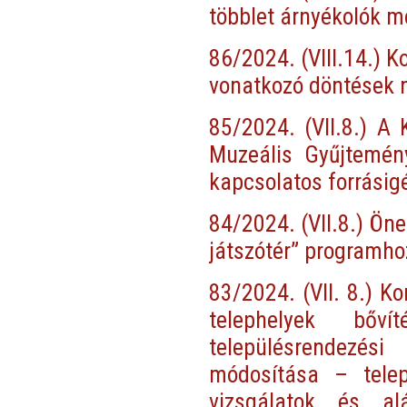
többlet árnyékolók m
86/2024. (VIII.14.) K
vonatkozó döntések 
85/2024. (VII.8.) A
Muzeális Gyűjtemén
kapcsolatos forrásig
84/2024. (VII.8.) Ön
játszótér” programho
83/2024. (VII. 8.) K
telephelyek bőví
településrendezési
módosítása – telep
vizsgálatok és al