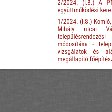
2/2024. (I.8.) A P1
együttműködési kere
1/2024. (I.8.) Komló
Mihály utcai Vá
településrendezési
módosítása - telep
vizsgálatok és al
megállapító főépítés