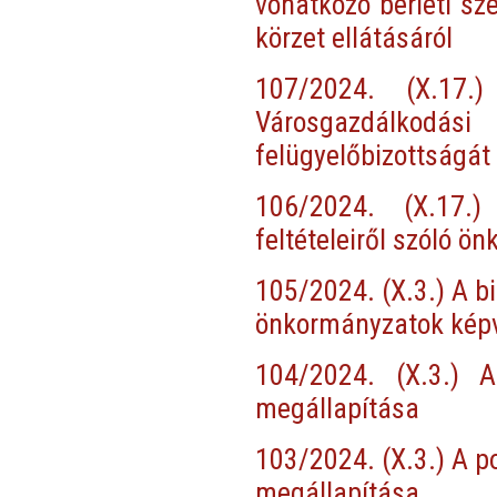
vonatkozó bérleti sz
körzet ellátásáról
107/2024. (X.17
Városgazdálkod
felügyelőbizottságát
106/2024. (X.17.)
feltételeiről szóló 
105/2024. (X.3.) A bi
önkormányzatok képv
104/2024. (X.3.) A
megállapítása
103/2024. (X.3.) A p
megállapítása