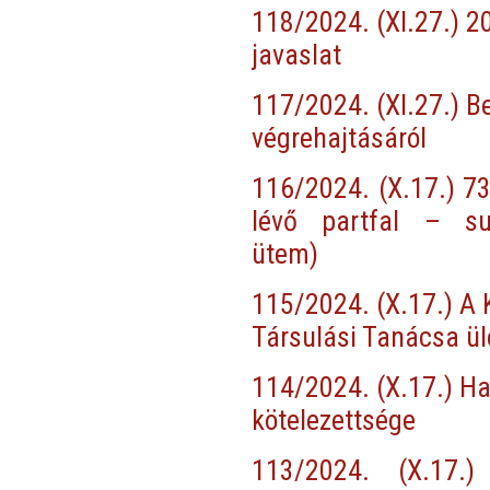
118/2024. (XI.27.) 2
javaslat
117/2024. (XI.27.) B
végrehajtásáról
116/2024. (X.17.) 7
lévő partfal – suv
ütem)
115/2024. (X.17.) A 
Társulási Tanácsa ül
114/2024. (X.17.) Hat
kötelezettsége
113/2024. (X.17.)