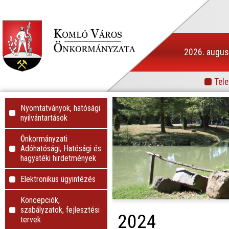
2026. augusz
Tele
Info
Nyomtatványok, hatósági
nyilvántartások
Önkormányzati
Adóhatósági, Hatósági és
hagyatéki hirdetmények
Elektronikus ügyintézés
Koncepciók,
szabályzatok, fejlesztési
2024
tervek