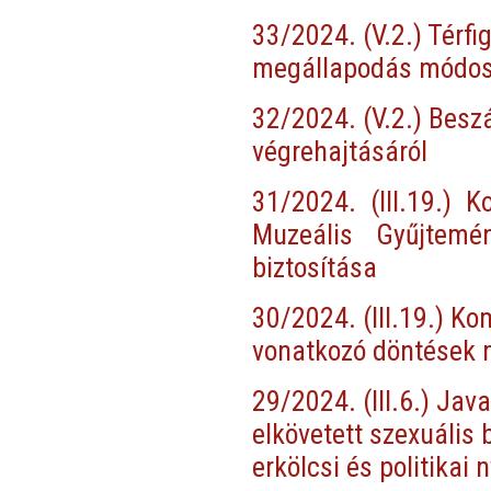
33/2024. (V.2.) Térf
megállapodás módos
32/2024. (V.2.) Beszá
végrehajtásáról
31/2024. (III.19.) 
Muzeális Gyűjtemé
biztosítása
30/2024. (III.19.) Ko
vonatkozó döntések 
29/2024. (III.6.) Jav
elkövetett szexuáli
erkölcsi és politikai