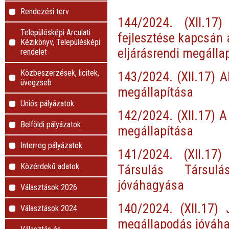
Rendezési terv
144/2024. (XII.17
Településképi Arculati
fejlesztése kapcsán 
Kézikönyv, Településképi
eljárásrendi megáll
rendelet
Közbeszerzések, licitek,
143/2024. (XII.17) A
üvegzseb
megállapítása
Uniós pályázatok
142/2024. (XII.17) A
Belföldi pályázatok
megállapítása
Interreg pályázatok
141/2024. (XII.17
Közérdekű adatok
Társulás Társul
jóváhagyása
Választások 2026
140/2024. (XII.17) 
Választások 2024
megállapodás jóváh