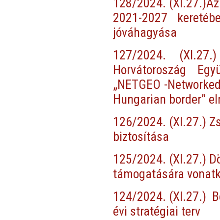
128/2024. (XI.27.)Az
2021-2027 keretéb
jóváhagyása
127/2024. (XI.27
Horvátoroszág Egy
„NETGEO -Networked 
Hungarian border” el
126/2024. (XI.27.) Z
biztosítása
125/2024. (XI.27.) D
támogatására vonatko
124/2024. (XI.27.) B
évi stratégiai terv