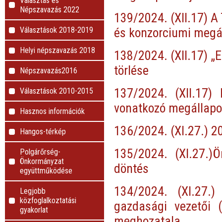
Választás és
Népszavazás 2022
139/2024. (XII.17) A
és konzorciumi megá
Választások 2018-2019
Helyi népszavazás 2018
138/2024. (XII.17) „
törlése
Népszavazás2016
137/2024. (XII.17)
Választások 2010-2015
vonatkozó megállap
Hasznos információk
136/2024. (XI.27.) 202
Hangos-térkép
135/2024. (XI.27.)Ö
Polgárőrség-
Önkormányzat
döntés
együttműködése
134/2024. (XI.27.
Legjobb
közfoglalkoztatási
gazdasági vezetői 
gyakorlat
meghozatala