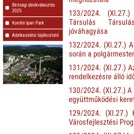
Bírósági ülnökválasztás
2025.
133/2024. (XI.27.
Társulás Társul
Komlói Ipari Park
jóváhagyása
Adatkezelési tájékoztató
132/2024. (XI.27.) A
során a polgármester
131/2024. (XI.27.) A
rendelkezésre álló id
130/2024. (XI.27.) A 
együttműködési kere
129/2024. (XI.27.)
Városfejlesztési Pro