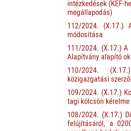
intézkedések (KEF-he
megállapodás)
112/2024. (X.17.) 
módosítása
111/2024. (X.17.) A
Alapítvány alapító 
110/2024. (X.17.
közigazgatási szerz
109/2024. (X.17.) Ko
tagi kölcsön kérelme
108/2024. (X.17.) D
felújításáról, a 02