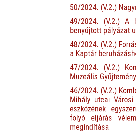
50/2024. (V.2.) Nagy
49/2024. (V.2.) A
benyújtott pályázat 
48/2024. (V.2.) Forr
a Kaptár beruházásh
47/2024. (V.2.) Ko
Muzeális Gyűjtemény
46/2024. (V.2.) Koml
Mihály utcai Városi
eszközének egyszer
folyó eljárás vél
megindítása