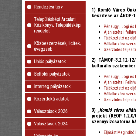
Rendezési terv
1) Komló Város Önk
készítése az ÁROP-1
Településképi Arculati
Kézikönyv, Településképi
Pénzügyi, Jogi és 
rendelet
Ajánlattételi felhív
Tájékoztató az elj
Közbeszerzések, licitek,
Vállalkozási szer
üvegzseb
Szerződés teljesí
2) TÁMOP-3.2.12-12
Uniós pályázatok
kulturális szakembere
Belföldi pályázatok
Pénzügyi, Jogi és 
Ajánlattételi Felhí
Interreg pályázatok
Tájékoztató az elj
Vállalkozási szer
Közérdekű adatok
Szerződés teljesí
3)
„Komló város ellát
Választások 2026
projekt (KEOP-1.2.0
szennyvízcsatorna hál
Választások 2024
Eljárást Megindító 