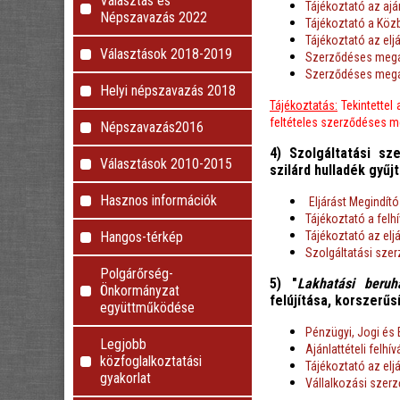
Választás és
Tájékoztató az ajá
Népszavazás 2022
Tájékoztató a Kö
Tájékoztató az elj
Választások 2018-2019
Szerződéses megál
Szerződéses megál
Helyi népszavazás 2018
Tájékoztatás:
Tekintettel
feltételes szerződéses m
Népszavazás2016
4) Szolgáltatási s
Választások 2010-2015
szilárd hulladék gyűj
Hasznos információk
Eljárást Megindító
Tájékoztató a felh
Tájékoztató az elj
Hangos-térkép
Szolgáltatási sze
Polgárőrség-
5) "
Lakhatási beru
Önkormányzat
felújítása, korszerűs
együttműködése
Pénzügyi, Jogi és 
Legjobb
Ajánlattételi felhív
közfoglalkoztatási
Tájékoztató az elj
gyakorlat
Vállalkozási szer