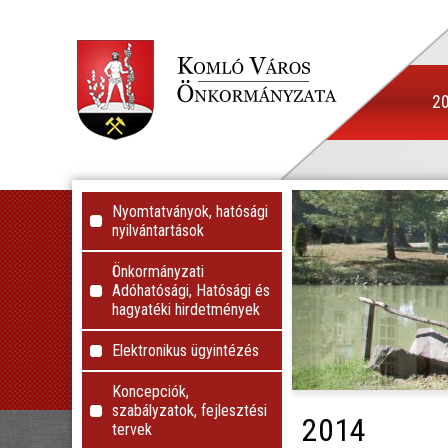
20
Nyomtatványok, hatósági
nyilvántartások
Önkormányzati
Adóhatósági, Hatósági és
hagyatéki hirdetmények
Elektronikus ügyintézés
Koncepciók,
szabályzatok, fejlesztési
2014
tervek