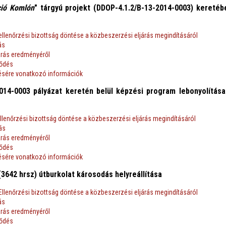
ció Komlón
" tárgyú projekt (DDOP-4.1.2/B-13-2014-0003) keretébe
ellenőrzési bizottság döntése a közbeszerzési eljárás megindításáról
ás
árás eredményéről
ződés
tésére vonatkozó információk
014-0003 pályázat keretén belül képzési program lebonyolítása
Ellenőrzési bizottság döntése a közbeszerzési eljárás megindításáról
vás
árás eredményéről
ződés
tésére vonatkozó információk
 (3642 hrsz) útburkolat károsodás helyreállítása
Ellenőrzési bizottság döntése a közbeszerzési eljárás megindításáról
ás
árás eredményéről
ződés