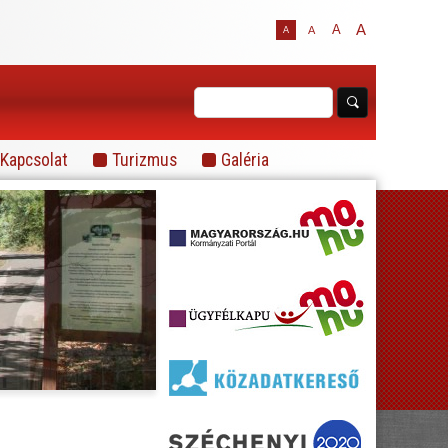
A
A
A
A
Kapcsolat
Turizmus
Galéria