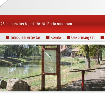
26. augusztus 6., csütörtök, Berta napja van
Települési értéktár
Komló
Önkormányzat
Információs portál