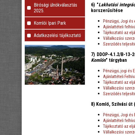
6) "
Lakhatási integrá
Bírósági ülnökválasztás
korszerűsítése
2025.
Pénzügyi, Jogi és 
Komlói Ipari Park
Ajánlattételi felhív
Tájékoztató az elj
Adatkezelési tájékoztató
Vállalkozási szer
Szerződés teljesí
7) DDOP-4.1.2/B-13-2
Komlón
" tárgyban
Pénzügyi, jogi és 
Ajánlattételi Felhí
Tájékoztató az elj
Vállalkozási szer
Szerződés teljesí
8) Komló, Szilvási út
Pénzügyi, Jogi és 
Ajánlattételi felhív
Tájékoztató az elj
Vállalkozási szer