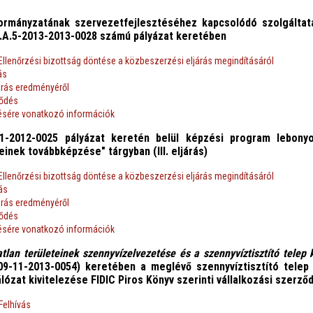
ormányzatának szervezetfejlesztéséhez kapcsolódó szolgáltat
.A.5-2013-2013-0028 számú pályázat keretében
Ellenőrzési bizottság döntése a közbeszerzési eljárás megindításáról
ás
árás eredményéről
ződés
tésére vonatkozó információk
/1-2012-0025 pályázat keretén belül képzési program lebonyo
inek továbbképzése" tárgyban (III. eljárás)
Ellenőrzési bizottság döntése a közbeszerzési eljárás megindításáról
vás
árás eredményéről
ződés
tésére vonatkozó információk
atlan területeinek szennyvízelvezetése és a szennyvíztisztító telep
/09-11-2013-0054) keretében a meglévő szennyvíztisztító telep
ózat kivitelezése FIDIC Piros Könyv szerinti vállalkozási szerződ
Felhívás