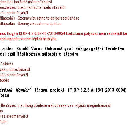
nlattételi határidő módosításáról
zbeszerzési dokumentáció módosításáról
árás eredményéről
lapodás - Szennyvíztisztító telep korszerűsítése
lapodás - Szennyvízcsatorna építése
 arra, hogy a KEOP-1.2.0/09-11-2013-0054 kódszámú pályázat nem részesült tá
egállapodások nem léptek hatályba.
zerződés Komló Város Önkormányzat közigazgatási területén k
tési-szállítási közszolgáltatás ellátására
 Felhívás
ívás módosításáról
árás eredményéről
rződés
házások Komlón
" tárgyú projekt (TIOP-3.2.3.A-13/1-2013-000
ítése
Ellenőrzési bizottság döntése a közbeszerzési eljárás megindításáról
ás
árás eredményéről
ződés