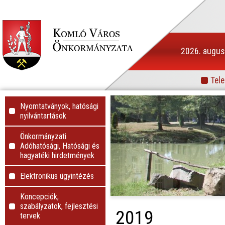
2026. augusz
Tele
Info
Nyomtatványok, hatósági
nyilvántartások
Önkormányzati
Adóhatósági, Hatósági és
hagyatéki hirdetmények
Elektronikus ügyintézés
Koncepciók,
szabályzatok, fejlesztési
2019
tervek