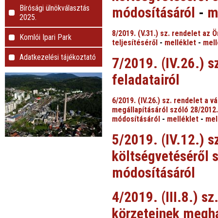
Bírósági ülnökválasztás
módosításáról
-
m
2025.
8/2019. (V.31.) sz. rendelet az
Komlói Ipari Park
teljesítéséről
-
melléklet
-
mell
Adatkezelési tájékoztató
7/2019. (IV.26.) 
feladatairól
6/2019. (IV.26.) sz. rendelet a
megállapításáról szóló 28/2012.
módosításáról
-
melléklet
-
mel
5/2019. (IV.12.) s
költségvetéséről 
módosításáról
4/2019. (III.8.) s
körzeteinek megha