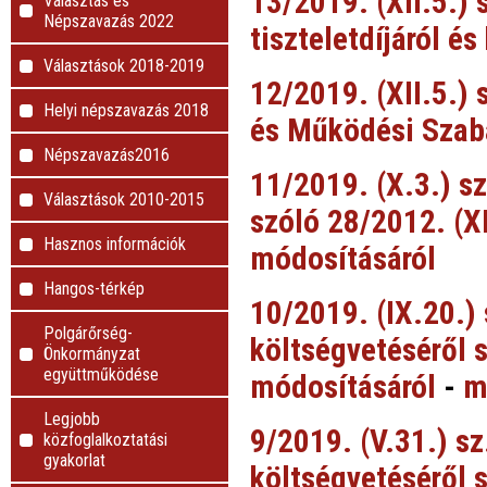
13/2019. (XII.5.) 
Választás és
Népszavazás 2022
tiszteletdíjáról és
Választások 2018-2019
12/2019. (XII.5.) 
Helyi népszavazás 2018
és Működési Szabá
Népszavazás2016
11/2019. (X.3.) sz
Választások 2010-2015
szóló 28/2012. (X
Hasznos információk
módosításáról
Hangos-térkép
10/2019. (IX.20.)
Polgárőrség-
költségvetéséről s
Önkormányzat
együttműködése
módosításáról
-
m
Legjobb
9/2019. (V.31.) s
közfoglalkoztatási
gyakorlat
költségvetéséről s