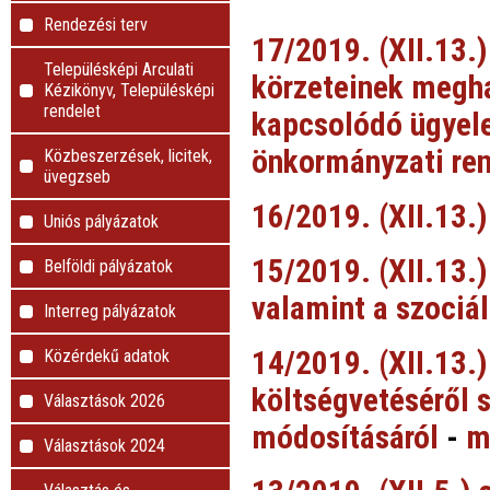
Rendezési terv
17/2019. (XII.13.)
Településképi Arculati
körzeteinek megha
Kézikönyv, Településképi
rendelet
kapcsolódó ügyelet
önkormányzati ren
Közbeszerzések, licitek,
üvegzseb
16/2019. (XII.13.
Uniós pályázatok
15/2019. (XII.13.)
Belföldi pályázatok
valamint a szociál
Interreg pályázatok
14/2019. (XII.13.
Közérdekű adatok
költségvetéséről s
Választások 2026
módosításáról
-
m
Választások 2024