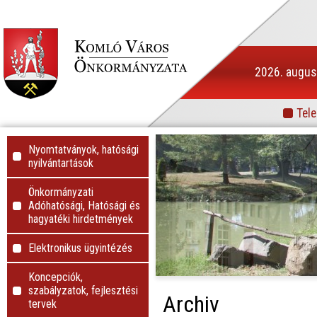
2026. augusz
Tele
Info
Nyomtatványok, hatósági
nyilvántartások
Önkormányzati
Adóhatósági, Hatósági és
hagyatéki hirdetmények
Elektronikus ügyintézés
Koncepciók,
szabályzatok, fejlesztési
Archiv
tervek