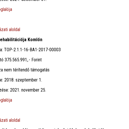
glalója
zati aloldal
ehabilitációja Komlón
ma: TOP-2.1.1-16-BA1-2017-00003
tó 375.565.991,.- Forint
za nem térítendő támogatás
te: 2018. szeptember 1.
jezése: 2021. november 25.
glalója
zati aloldal