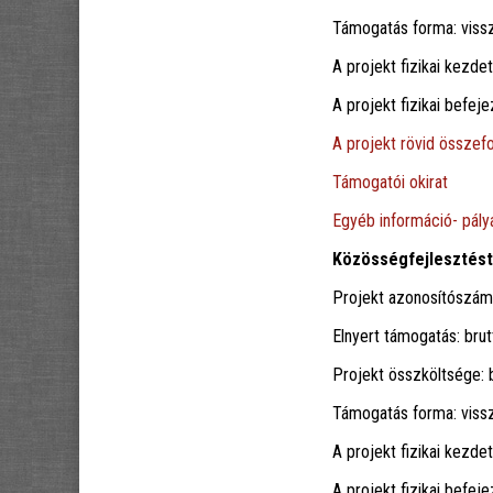
Támogatás forma: viss
A projekt fizikai kezde
A projekt fizikai befe
A projekt rövid összefo
Támogatói okirat
Egyéb információ- pályá
Közösségfejlesztést
Projekt azonosítószá
Elnyert támogatás: brut
Projekt összköltsége: b
Támogatás forma: viss
A projekt fizikai kezde
A projekt fizikai befe