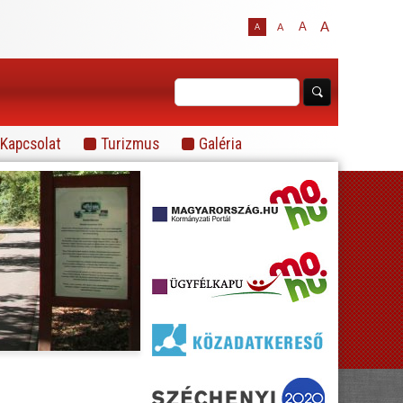
A
A
A
A
Kapcsolat
Turizmus
Galéria