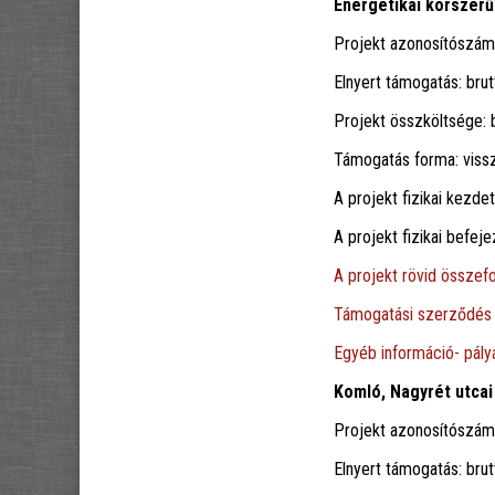
Energetikai korszerű
Projekt azonosítószá
Elnyert támogatás: brut
Projekt összköltsége: b
Támogatás forma: viss
A projekt fizikai kezdet
A projekt fizikai befeje
A projekt rövid összefo
Támogatási szerződés
Egyéb információ- pályá
Komló, Nagyrét utcai 
Projekt azonosítószá
Elnyert támogatás: brut