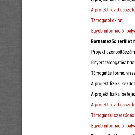
A projekt rövid összefo
Támogatói okirat
Egyéb információ- pályá
Barnamezős terület r
Projekt azonosítószá
Elnyert támogatás: brut
Támogatás forma: viss
A projekt fizikai kezde
A projekt fizikai befe
A projekt rövid összefo
Támogatási szerződés
Egyéb információ- pályá