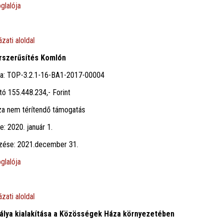
glalója
zati aloldal
orszerűsítés Komlón
ma: TOP-3.2.1-16-BA1-2017-00004
tó 155.448.234,- Forint
za nem térítendő támogatás
e: 2020. január 1.
jezése: 2021.december 31.
glalója
zati aloldal
álya kialakítása a Közösségek Háza környezetében