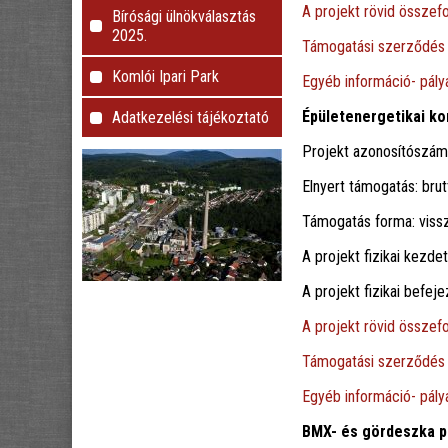
A projekt rövid összefo
Bírósági ülnökválasztás
2025.
Támogatási szerződés
Komlói Ipari Park
Egyéb információ- pályá
Épületenergetikai k
Adatkezelési tájékoztató
Projekt azonosítószá
Elnyert támogatás: brut
Támogatás forma: viss
A projekt fizikai kezdet
A projekt fizikai befe
A projekt rövid összefo
Támogatási szerződés
Egyéb információ- pályá
BMX- és gördeszka p