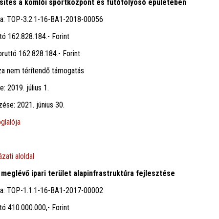
sítés a komlói sportközpont és futófolyosó épületében
ma: TOP-3.2.1-16-BA1-2018-00056
tó 162.828.184.- Forint
ruttó 162.828.184.- Forint
za nem térítendő támogatás
e: 2019. július 1.
zése: 2021. június 30.
glalója
zati aloldal
meglévő ipari terület alapinfrastruktúra fejlesztése
ma: TOP-1.1.1-16-BA1-2017-00002
tó 410.000.000,- Forint