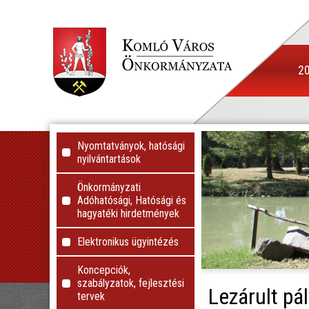
20
Nyomtatványok, hatósági
nyilvántartások
Önkormányzati
Adóhatósági, Hatósági és
hagyatéki hirdetmények
Elektronikus ügyintézés
Koncepciók,
szabályzatok, fejlesztési
Lezárult pá
tervek