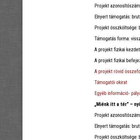
Projekt azonosítószá
Elnyert támogatás: brut
Projekt összköltsége: b
Támogatás forma: viss
A projekt fizikai kezde
A projekt fizikai befe
A projekt rövid összef
Támogatói okirat
Egyéb információ- pályá
„Miénk itt a tér” – n
Projekt azonosítószá
Elnyert támogatás: brut
Projekt összköltsége: b