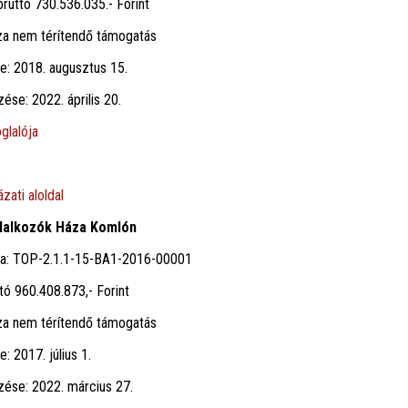
ruttó 730.536.035.- Forint
za nem térítendő támogatás
te: 2018. augusztus 15.
zése: 2022. április 20.
glalója
zati aloldal
llalkozók Háza Komlón
ma: TOP-2.1.1-15-BA1-2016-00001
tó 960.408.873,- Forint
za nem térítendő támogatás
e: 2017. július 1.
ezése: 2022. március 27.