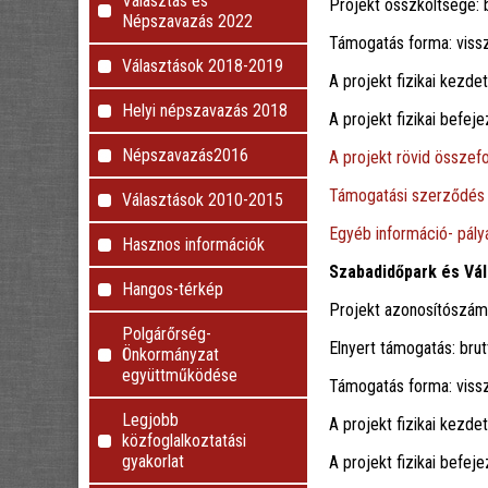
Választás és
Projekt összköltsége: b
Népszavazás 2022
Támogatás forma: viss
Választások 2018-2019
A projekt fizikai kezde
Helyi népszavazás 2018
A projekt fizikai befeje
Népszavazás2016
A projekt rövid összefo
Támogatási szerződés
Választások 2010-2015
Egyéb információ- pályá
Hasznos információk
Szabadidőpark és Vá
Hangos-térkép
Projekt azonosítószá
Polgárőrség-
Elnyert támogatás: brut
Önkormányzat
együttműködése
Támogatás forma: viss
Legjobb
A projekt fizikai kezdet
közfoglalkoztatási
gyakorlat
A projekt fizikai befej