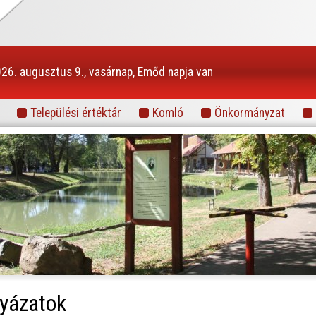
26. augusztus 9., vasárnap, Emőd napja van
Települési értéktár
Komló
Önkormányzat
Információs portál
lyázatok