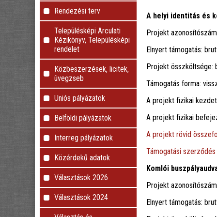
Rendezési terv
A helyi identitás és 
Településképi Arculati
Projekt azonosítószá
Kézikönyv, Településképi
rendelet
Elnyert támogatás: brut
Projekt összköltsége: b
Közbeszerzések, licitek,
üvegzseb
Támogatás forma: viss
Uniós pályázatok
A projekt fizikai kezde
A projekt fizikai befej
Belföldi pályázatok
A projekt rövid összefo
Interreg pályázatok
Támogatási szerződés
Közérdekű adatok
Komlói buszpályaudv
Választások 2026
Projekt azonosítószá
Választások 2024
Elnyert támogatás: brut