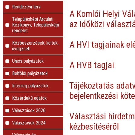
Rendezési terv
A Komlói Helyi Vál
Településképi Arculati
az időközi választá
Kézikönyv, Településképi
rendelet
A HVI tagjainak el
Közbeszerzések, licitek,
üvegzseb
Uniós pályázatok
A HVB tagjai
Belföldi pályázatok
Tájékoztatás adatv
Interreg pályázatok
bejelentkezési köte
Közérdekű adatok
Választások 2026
Választási hirdetm
Választások 2024
kézbesítéséről