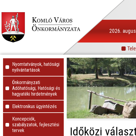
2026. augusz
Tele
Info
Nyomtatványok, hatósági
nyilvántartások
Önkormányzati
Adóhatósági, Hatósági és
hagyatéki hirdetmények
Elektronikus ügyintézés
Koncepciók,
szabályzatok, fejlesztési
Időközi válasz
tervek