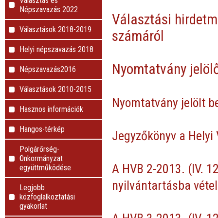
Választás és
Népszavazás 2022
Választási hirdetm
Választások 2018-2019
számáról
Helyi népszavazás 2018
Nyomtatvány jelölő
Népszavazás2016
Választások 2010-2015
Nyomtatvány jelölt b
Hasznos információk
Hangos-térkép
Jegyzőkönyv a Helyi V
Polgárőrség-
Önkormányzat
A HVB 2-2013. (IV. 12
együttműködése
nyilvántartásba vétel
Legjobb
közfoglalkoztatási
gyakorlat