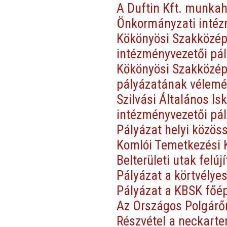
A Duftin Kft. munka
Önkormányzati intéz
Kökönyösi Szakközépi
intézményvezetői pá
Kökönyösi Szakközépi
pályázatának vélem
Szilvási Általános Is
intézményvezetői pá
Pályázat helyi közös
Komlói Temetkezési K
Belterületi utak felú
Pályázat a körtvélyes
Pályázat a KBSK főépü
Az Országos Polgárő
Részvétel a neckarte