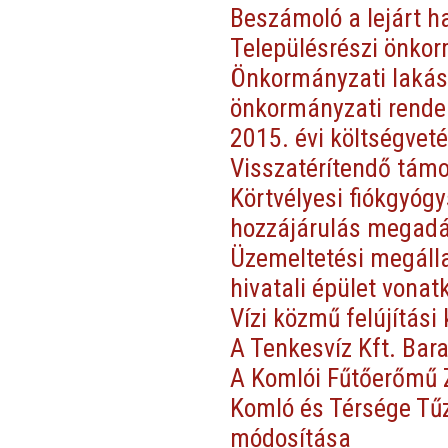
Beszámoló a lejárt h
Településrészi önko
Önkormányzati lakás
önkormányzati rende
2015. évi költségveté
Visszatérítendő támo
Körtvélyesi fiókgyógy
hozzájárulás megad
Üzemeltetési megáll
hivatali épület vona
Vízi közmű felújítási
A Tenkesvíz Kft. Bara
A Komlói Fűtőerőmű Z
Komló és Térsége Tűz
módosítása