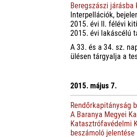
Beregszászi járásba 
Interpellációk, bejel
2015. évi II. félévi k
2015. évi lakáscélú t
A 33. és a 34. sz. na
ülésen tárgyalja a te
2015. május 7.
Rendőrkapitányság b
A Baranya Megyei Ka
Katasztrófavédelmi K
beszámoló jelentése