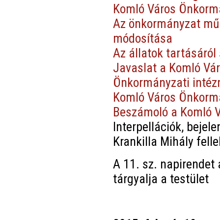
Komló Város Önkormán
Az önkormányzat műk
módosítása
Az állatok tartásáró
Javaslat a Komló Vár
Önkormányzati intéz
Komló Város Önkormá
Beszámoló a Komló Vá
Interpellációk, bejel
Krankilla Mihály fell
A 11. sz. napirendet
tárgyalja a testület