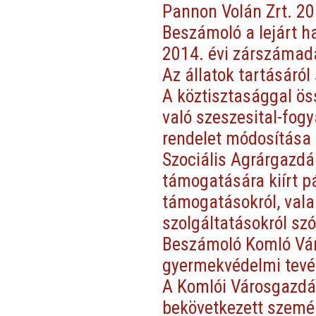
Pannon Volán Zrt. 20
Beszámoló a lejárt h
2014. évi zárszámadá
Az állatok tartásáró
A köztisztasággal öss
való szeszesital-fog
rendelet módosítása
Szociális Agrárgazdá
támogatására kiírt p
támogatásokról, vala
szolgáltatásokról sz
Beszámoló Komló Vár
gyermekvédelmi tevé
A Komlói Városgazdál
bekövetkezett személ