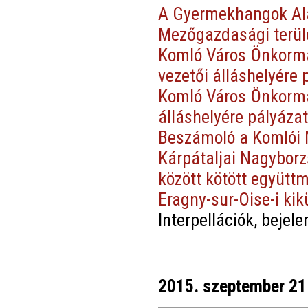
A Gyermekhangok Ala
Mezőgazdasági terület
Komló Város Önkormá
vezetői álláshelyére 
Komló Város Önkorm
álláshelyére pályázat
Beszámoló a Komlói 
Kárpátaljai Nagybor
között kötött együt
Eragny-sur-Oise-i kik
Interpellációk, bejel
2015. szeptember 21