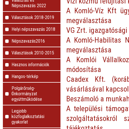
Vízi közmű felújítási
Választás és
Népszavazás 2022
A Komló-Víz Kft üg
Választások 2018-2019
megválasztása
VG Zrt. igazgatósági
Helyi népszavazás 2018
A Komló-Habilitas N
Népszavazás2016
megválasztása
Választások 2010-2015
A Komlói Vállalkoz
Hasznos információk
módosítása
Hangos-térkép
Caadex Kft. (korá
vásárlásával kapcsol
Polgárőrség-
Önkormányzat
Beszámoló a munkahe
együttműködése
A települési támoga
Legjobb
közfoglalkoztatási
szolgáltatásokról s
gyakorlat
tájékoztatás