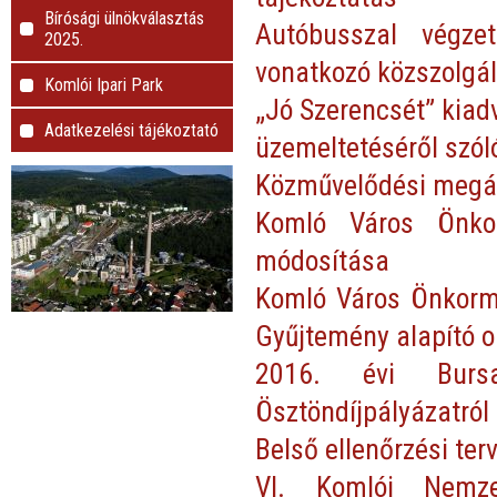
Bírósági ülnökválasztás
Autóbusszal végzet
2025.
vonatkozó közszolgá
Komlói Ipari Park
„Jó Szerencsét” kiad
Adatkezelési tájékoztató
üzemeltetéséről szól
Közművelődési megá
Komló Város Önkor
módosítása
Komló Város Önkormá
Gyűjtemény alapító 
2016. évi Bursa
Ösztöndíjpályázatról 
Belső ellenőrzési ter
VI. Komlói Nemzet