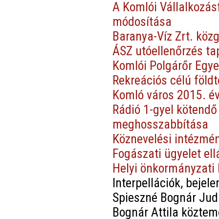
A Komlói Vállalkozás
módosítása
Baranya-Víz Zrt. köz
ÁSZ utóellenőrzés tap
Komlói Polgárőr Egye
Rekreációs célú földt
Komló város 2015. év
Rádió 1-gyel kötendő
meghosszabbítása
Köznevelési intézmé
Fogászati ügyelet ell
Helyi önkormányzati 
Interpellációk, bejel
Spieszné Bognár Jud
Bognár Attila közte