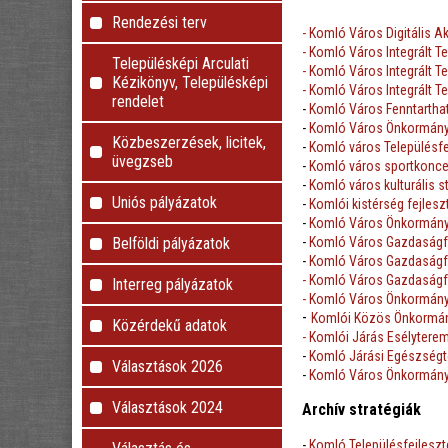
Rendezési terv
- Komló Város Digitális A
-
Komló Város Integrált Te
Településképi Arculati
-
Komló Város Integrált Te
Kézikönyv, Településképi
- Komló Város Integrált Te
rendelet
-
Komló Város Fenntarthat
-
Komló Város Önkormányza
Közbeszerzések, licitek,
-
Komló város Településfe
üvegzseb
-
Komló város sportkonce
-
Komló város kulturális 
Uniós pályázatok
-
Komlói kistérség fejles
-
Komló Város Önkormányz
-
Komló Város Gazdaságfe
Belföldi pályázatok
-
Komló Város Gazdaságfe
- Komló
Város Gazdaságfe
Interreg pályázatok
- Komló Város Önkormányz
-
Komlói Közös Önkormány
Közérdekű adatok
- Komlói Járás Esélytere
-
Komló Járási Egészségt
Választások 2026
-
Komló Város Önkormányz
Választások 2024
Archív stratégiák
-
Komló Településfejleszté