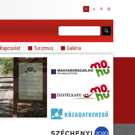
A
A
A
A
Kapcsolat
Turizmus
Galéria