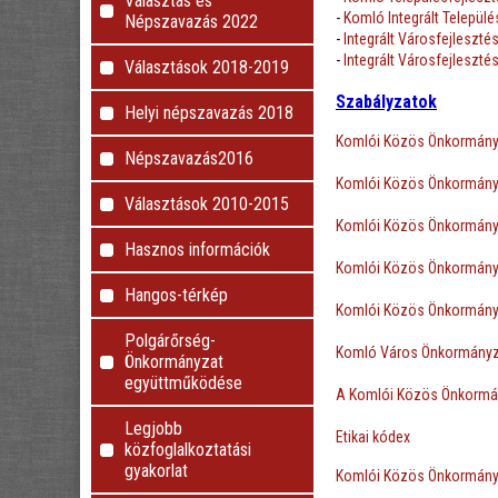
Választás és
-
Komló Integrált Települé
Népszavazás 2022
-
Integrált Városfejlesztési
-
Integrált Városfejlesztési
Választások 2018-2019
Szabályzatok
Helyi népszavazás 2018
Komlói Közös Önkormányza
Népszavazás2016
Komlói Közös Önkormányza
Választások 2010-2015
Komlói Közös Önkormányza
Hasznos információk
Komlói Közös Önkormányza
Hangos-térkép
Komlói Közös Önkormányz
Polgárőrség-
Komló Város Önkormányz
Önkormányzat
együttműködése
A Komlói Közös Önkormány
Legjobb
Etikai kódex
közfoglalkoztatási
gyakorlat
Komlói Közös Önkormányza