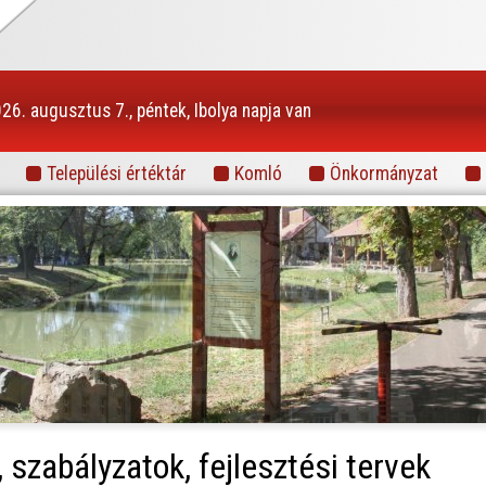
26. augusztus 7., péntek, Ibolya napja van
Települési értéktár
Komló
Önkormányzat
Információs portál
 szabályzatok, fejlesztési tervek