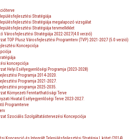
kcióterve
lepülésfejlesztési Stratégiája
lepülésfejlesztési Stratégiája megalapozó vizsgálat
lepülésfejlesztési Stratégiája tervmelléklet
ó Városfejlesztési Stratégiája 2022-2027(4.0 verzió)
t TOP Plusz Városfejlesztési Programterv (TVP) 2021-2027 (5.0 verzió)
jlesztési Koncepciója
pciója
stratégiája
ztési koncepciója
at Helyi Esélyegyenlőségi Programja (2023-2028)
jlesztési Programja 2014-2020.
jlesztési Programja 2021-2027.
jlesztési programja 2025-2035.
at Környezeti Fenntarthatósági Terve
zati Hivatal Esélyegyenlőségi Terve 2023-
2027.
mtő Programterve
erv
at Szociális Szolgáltatástervezési Koncepciója
si Koncepció és Integrált Településfejlesztési Stratégia I. kötet (2014)