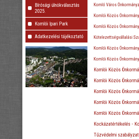
Komló Város Önkormányza
Bírósági ülnökválasztás
2025.
Komlói Közös Önkormányza
Komlói Ipari Park
Komlói Közös Önkormányz
Adatkezelési tájékoztató
Kötelezettségvállalási Sz
Komlói Közös Önkormányza
Komlói Közös Önkormányz
Komlói Közös Önkormány
Komlói Közös Önkormán
Komlói Közös Önkormány
Komlói Közös Önkormány
Komlói Közös Önkormán
Kockázatértékelés - K
Tűzvédelmi szabályzat