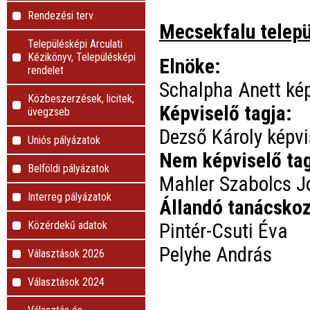
Rendezési terv
Mecsekfalu telep
Településképi Arculati
Kézikönyv, Településképi
Elnöke:
rendelet
Schalpha Anett ké
Közbeszerzések, licitek,
Képviselő tagja:
üvegzseb
Dezső Károly képvi
Uniós pályázatok
Nem képviselő ta
Belföldi pályázatok
Mahler Szabolcs J
Interreg pályázatok
Állandó tanácskoz
Közérdekű adatok
Pintér-Csuti Éva
Pelyhe András
Választások 2026
Választások 2024