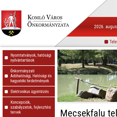
2026. augusz
Tele
Info
Nyomtatványok, hatósági
nyilvántartások
Önkormányzati
Adóhatósági, Hatósági és
hagyatéki hirdetmények
Elektronikus ügyintézés
Koncepciók,
szabályzatok, fejlesztési
Mecsekfalu te
tervek