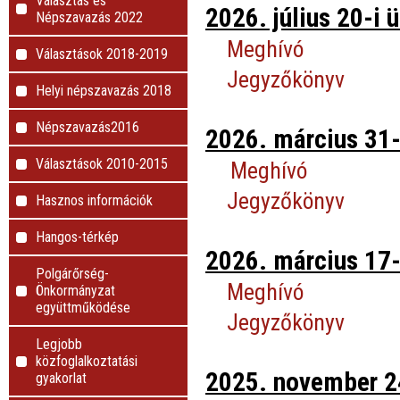
Választás és
2026. július 20-i ü
Népszavazás 2022
Meghívó
Választások 2018-2019
Jegyzőkönyv
Helyi népszavazás 2018
Népszavazás2016
2026. március 31-
Választások 2010-2015
Meghívó
Jegyzőkönyv
Hasznos információk
Hangos-térkép
2026. március 17-
Polgárőrség-
Meghívó
Önkormányzat
együttműködése
Jegyzőkönyv
Legjobb
közfoglalkoztatási
2025. november 24
gyakorlat